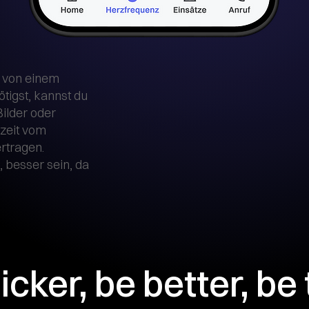
 von einem
tigst, kannst du
ilder oder
tzeit vom
rtragen.
, besser sein, da
icker, be better, be 