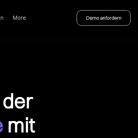
en
More
Demo anfordern
 der
e
mit