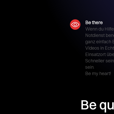
Be there
Wenn du Hilfe
Notdienst benö
ganz einfach B
Videos in Ech
Einsatzort übe
Schneller sein
sein.
Be my heart!
Be qu