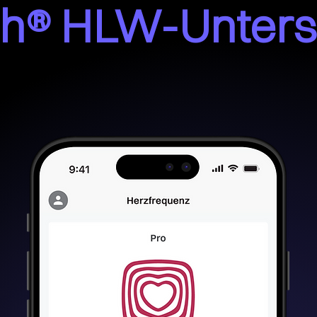
h® HLW-Unters