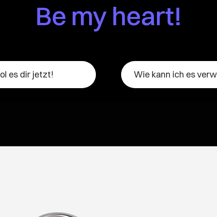
B
e my heart!
ol es dir jetzt!
Wie kann ich es ver