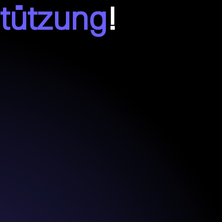
tützung
!