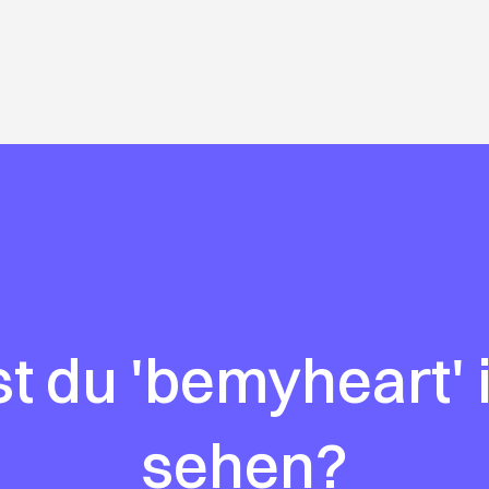
 du 'bemyheart' 
sehen?