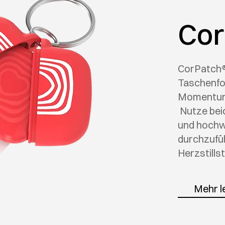
Cor
CorPatch® 
Taschenfor
Momentum
Nutze bei
und hochw
durchzufüh
Herzstill
Mehr l