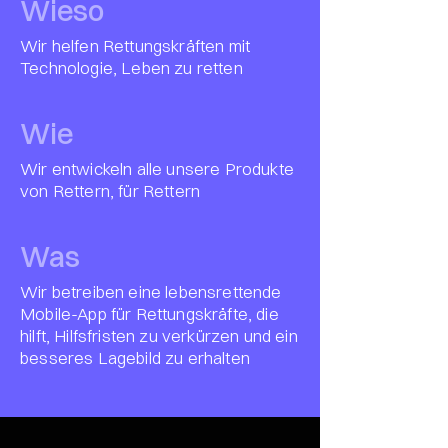
Wieso
Wir helfen Rettungskräften mit
Technologie, Leben zu retten
Wie
Wir entwickeln alle unsere Produkte
von Rettern, für Rettern
Was
Wir betreiben eine lebensrettende
Mobile-App für Rettungskräfte, die
hilft, Hilfsfristen zu verkürzen und ein
besseres Lagebild zu erhalten