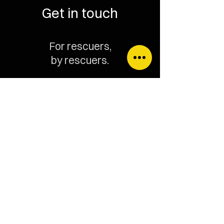
Get in touch
For rescuers,
by rescuers.
Wenn du Fragen hast,
schreibe uns bitte an:
info@surevive.ch
T:
09 164 090 12
www.surevive.ch
© 2024 by sureVIVE SA.
Folge uns