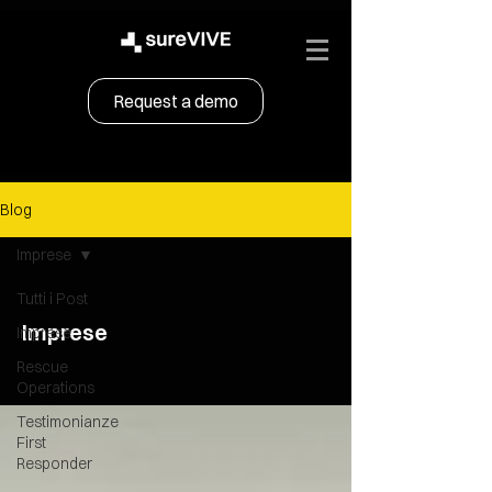
Request a demo
Blog
Imprese
Tutti i Post
Imprese
Imprese
Rescue
Operations
Testimonianze
First
Responder