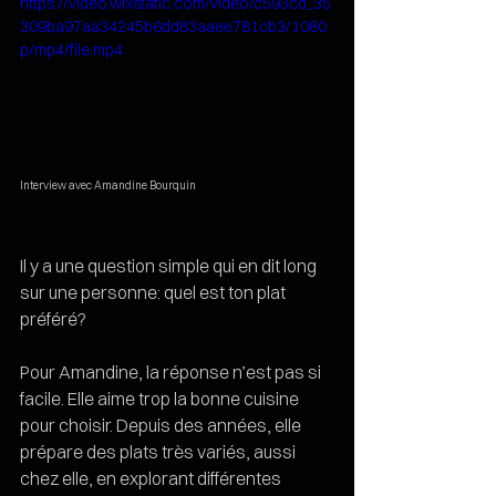
https://video.wixstatic.com/video/c593cd_35
309ba97aa34245b6dd83aaee781cb3/1080
p/mp4/file.mp4
Interview avec Amandine Bourquin
Il y a une question simple qui en dit long 
sur une personne: quel est ton plat 
préféré? 
Pour Amandine, la réponse n’est pas si 
facile. Elle aime trop la bonne cuisine 
pour choisir. Depuis des années, elle 
prépare des plats très variés, aussi 
chez elle, en explorant différentes 