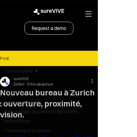
Request a demo
Post
Tous les posts
sureVIVE
Tous les posts
24 févr.
2 min de lecture
Nouveau bureau à Zurich
Entreprise
: ouverture, proximité,
Rescue Operations
Témoignages de premiers répondants
vision.
Notre histoire
Communiqué de presse